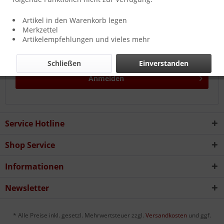
Artikel in den Warenkorb legen
Merkzettel
Artikelempfehlungen und vieles mehr
Passwort vergessen?
Schließen
Einverstanden
Anmelden
Service Hotline
Shop Service
Informationen
Newsletter
* Alle Preise inkl. gesetzl. Mehrwertsteuer zzgl.
Versandkosten
und ggf.