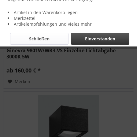
Artikel in den Warenkorb legen
Merkzettel
Artikelempfehlungen und vieles mehr
Schließen
Einverstanden
Ginevra 9801W/WR3.VS Einzelne Lichtabgabe
3000K 5W
ab 160,00 € *
Merken