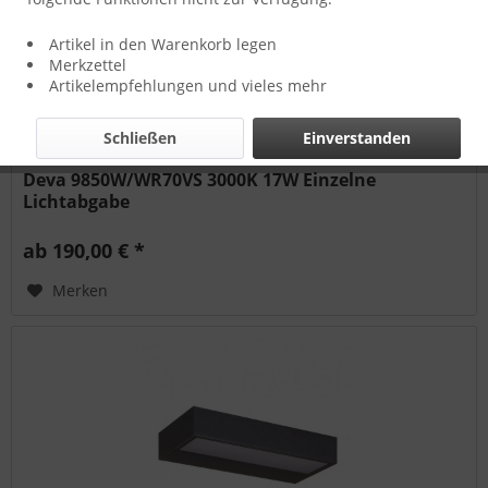
Artikel in den Warenkorb legen
Merkzettel
Artikelempfehlungen und vieles mehr
Schließen
Einverstanden
Deva 9850W/WR70VS 3000K 17W Einzelne
Lichtabgabe
ab 190,00 € *
Merken