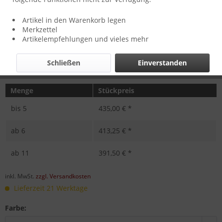
Artikel in den Warenkorb legen
Merkzettel
Artikelempfehlungen und vieles mehr
Schließen
Einverstanden
Menge
Stückpreis
bis
5
435,00 € *
ab
6
413,25 € *
ab
11
391,50 € *
inkl. MwSt.
zzgl. Versandkosten
Lieferzeit 21 Werktage
Farbe: