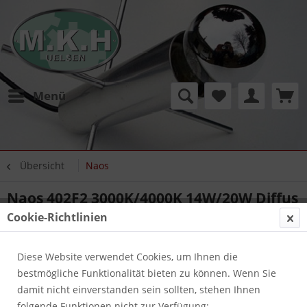
Menü
Übersicht
Naos
Naos 402F2 3000K/4000K 14W/20W Diffus
180° H1000
Cookie-Richtlinien
Diese Website verwendet Cookies, um Ihnen die
bestmögliche Funktionalität bieten zu können. Wenn Sie
damit nicht einverstanden sein sollten, stehen Ihnen
folgende Funktionen nicht zur Verfügung: