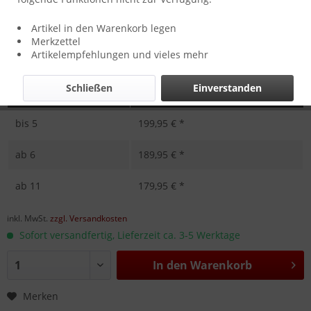
Artikel in den Warenkorb legen
Merkzettel
Artikelempfehlungen und vieles mehr
Schließen
Einverstanden
Menge
Stückpreis
bis
5
199,95 € *
ab
6
189,95 € *
ab
11
179,95 € *
inkl. MwSt.
zzgl. Versandkosten
Sofort versandfertig, Lieferzeit ca. 3-5 Werktage
In den
Warenkorb
Merken