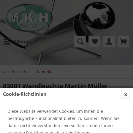
Menü
Übersicht
Lamella
83001 Wandleuchte Martin Müller
Lamella Schwarz inkl. Glas opalweiß
Cookie-Richtlinien
Diese Website verwendet Cookies, um Ihnen die
bestmögliche Funktionalität bieten zu können. Wenn Sie
damit nicht einverstanden sein sollten, stehen Ihnen
folgende Funktionen nicht zur Verfügung: