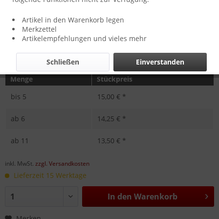
Artikel in den Warenkorb legen
Merkzettel
Artikelempfehlungen und vieles mehr
Schließen
Einverstanden
Menge
Stückpreis
bis
5
15,00 € *
ab
6
14,25 € *
ab
11
13,50 € *
inkl. MwSt.
zzgl. Versandkosten
Lieferzeit 15 Werktage
In den
Warenkorb
Merken