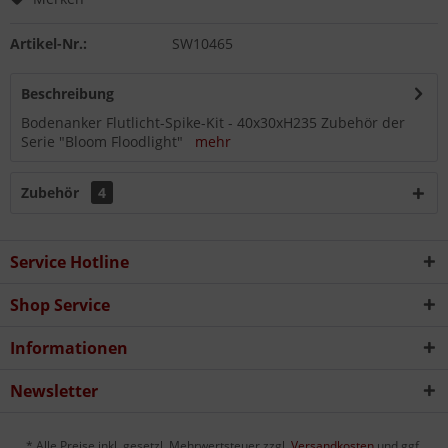
Artikel-Nr.:
SW10465
Beschreibung
Bodenanker Flutlicht-Spike-Kit - 40x30xH235 Zubehör der
Serie "Bloom Floodlight"
mehr
Zubehör
4
Service Hotline
Shop Service
Informationen
Newsletter
* Alle Preise inkl. gesetzl. Mehrwertsteuer zzgl.
Versandkosten
und ggf.