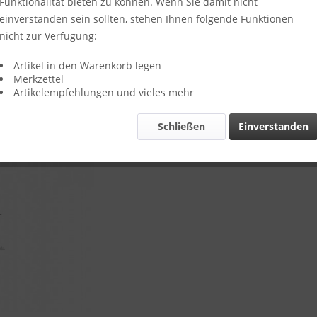
Funktionalität bieten zu können. Wenn Sie damit nicht
Preis 
einverstanden sein sollten, stehen Ihnen folgende Funktionen
nicht zur Verfügung:
Preis auf
Artikel in den Warenkorb legen
Merkzettel
Vergleic
Artikelempfehlungen und vieles mehr
Artikel-Nr.:
Schließen
Einverstanden