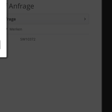
auf Anfrage
 Anfrage
hen
Merken
SW10372