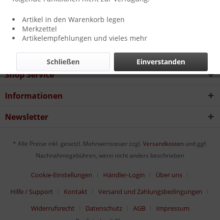
Artikel in den Warenkorb legen
Merkzettel
Artikelempfehlungen und vieles mehr
Service Hotline
Schließen
Einverstanden
Shop Service
Informationen
Newsletter
* Alle Preise inkl. gesetzl. Mehrwertsteuer zzgl.
Versandkosten
und ggf.
Nachnahmegebühren, wenn nicht anders beschrieben
Cookie-Einstellungen
Händler-Login
Über uns
Hilfe / Support
Kontakt
Versand und Zahlungsbedingungen
Widerrufsrecht
Datenschutz
AGB
Impressum