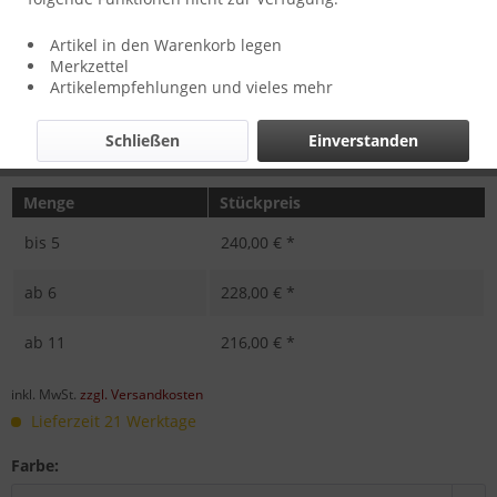
Artikel in den Warenkorb legen
Merkzettel
Artikelempfehlungen und vieles mehr
Schließen
Einverstanden
Menge
Stückpreis
bis
5
240,00 € *
ab
6
228,00 € *
ab
11
216,00 € *
inkl. MwSt.
zzgl. Versandkosten
Lieferzeit 21 Werktage
Farbe: