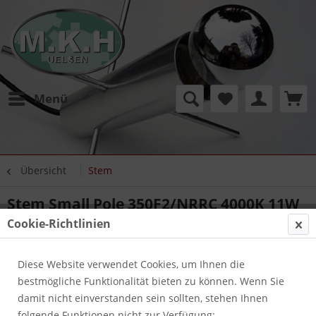
Menü
Übersicht
Stem
Stem Small Pole 350F2/NRRC 4000K 11W
Diffus 360° 24Vdc H600
Cookie-Richtlinien
Diese Website verwendet Cookies, um Ihnen die
bestmögliche Funktionalität bieten zu können. Wenn Sie
damit nicht einverstanden sein sollten, stehen Ihnen
folgende Funktionen nicht zur Verfügung: