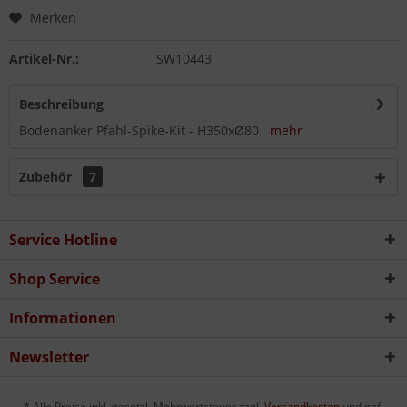
Merken
Artikel-Nr.:
SW10443
Beschreibung
Bodenanker Pfahl-Spike-Kit - H350xØ80
mehr
Zubehör
7
Service Hotline
Shop Service
Informationen
Newsletter
* Alle Preise inkl. gesetzl. Mehrwertsteuer zzgl.
Versandkosten
und ggf.