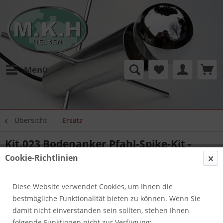
Menü
Übersicht
Ersatz
Kit.023 Bodenanker Pfahl-Spike-Kit -
H350xØ80
Cookie-Richtlinien
Diese Website verwendet Cookies, um Ihnen die
bestmögliche Funktionalität bieten zu können. Wenn Sie
damit nicht einverstanden sein sollten, stehen Ihnen
folgende Funktionen nicht zur Verfügung: