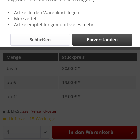
Artikel in den Warenkorb legen
Merkzettel
Artikelempfehlungen und vieles mehr
Schließen
Einverstanden
Menge
Stückpreis
bis
5
20,00 € *
ab
6
19,00 € *
ab
11
18,00 € *
inkl. MwSt.
zzgl. Versandkosten
Lieferzeit 15 Werktage
In den
Warenkorb