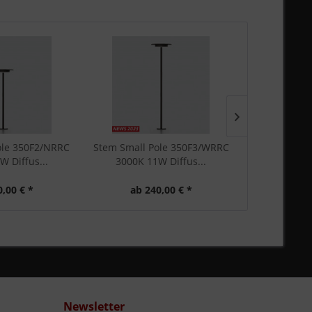
ole 350F2/NRRC
Stem Small Pole 350F3/WRRC
Stem Small 
W Diffus...
3000K 11W Diffus...
4000K 1
0,00 € *
ab 240,00 € *
ab 2
Newsletter