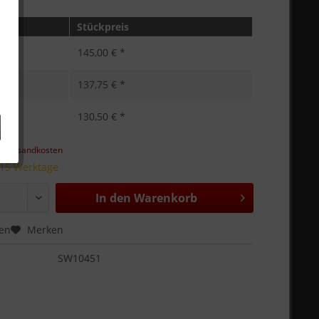
Stückpreis
145,00 € *
137,75 € *
130,50 € *
l. Versandkosten
 15 Werktage
In den
Warenkorb
hen
Merken
SW10451