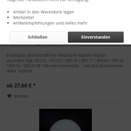
Artikel in den Warenkorb legen
Merkzettel
Artikelempfehlungen und vieles mehr
Schließen
Einverstanden
G 1391 Ersatzglas (Kunststoff) für Martin...
Ersatzglas (Kunststoff) für klassische Martin Müller-
Leuchten Typ: 83132 / 83152 / 89116 / 89117 / 89134 / 89135
/ 89136 / 89137 Ø 140 mm Innenseite , 160 mm Aussenseite
Höhe 160mm
ab 27,60 € *
Merken