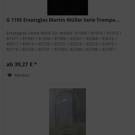
G 1195 Ersatzglas Martin Müller Serie Trompa...
Ersatzglas Farbe Weiß für Artikel: 81908 / 81974 / 81975 /
81977 / 81993 / 81994 / 81996 / 82067 / 82068 / 83016 /
83017 / 83018 / 83150 / 83151 / 83318 / 83319 / 83475 /
83718 / 83728 / 83731 / 83783 / 83784 / 83786 / 83787 /
83789 / 83937 / 83975 / 84026 / 84082 / 89043 / 89044 /
89046 / 89051-2 / 89053-3 / 89063-2 / 89064-3 / 89071 /
ab 39,27 € *
89072 / 89077 / 89078 / 89079 /...
Merken